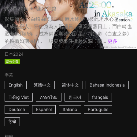
共2季20集 + 1集特別篇
影集簡介： 白崎由岐與羽山麻水終於向彼此坦承心意，正
式成為戀人。羽山身為人氣演員，事業蒸蒸日上；而白崎也
逐漸嶄露頭角，成為備受期待的新星。特別劇《白晝之夢》
的拍攝如期展開，一場突發事件掀起波瀾，讓...
更多
日本
2024
部分免費
字幕
English
繁體中文
简体中文
Bahasa Indonesia
Tiếng Việt
ภาษาไทย
한국어
français
Deutsch
Español
Italiano
Português
हिन्दी
標籤