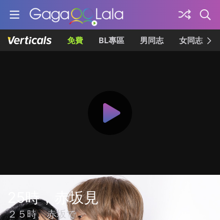
免費
BL專區
男同志
女同志
25時，赤坂見
２５時、赤坂で