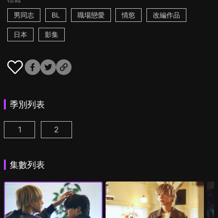
男同志
BL
職場戀愛
情慾
改編作品
日本
影集
季別列表
1
2
25時，赤坂見 第1集
25時，赤坂見 第2季 第1集
(
)
(
)
集數列表