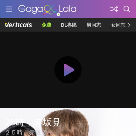
免費
BL專區
男同志
女同志
25時，赤坂見
２５時、赤坂で