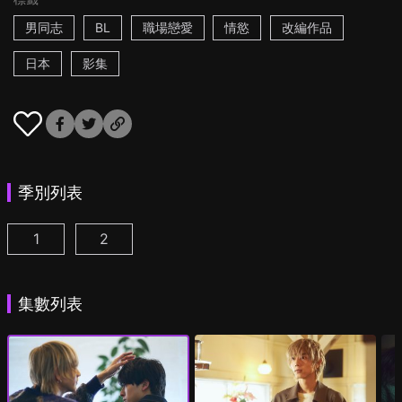
男同志
BL
職場戀愛
情慾
改編作品
日本
影集
季別列表
1
2
25時，赤坂見 第1集
25時，赤坂見 第2季 第1集
(
)
(
)
集數列表