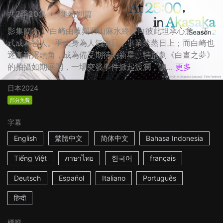
共2季20集 + 1集特別篇
影集簡介： 白崎由岐與羽山麻水終於向彼此坦承心意，正
式成為戀人。羽山身為人氣演員，事業蒸蒸日上；而白崎也
逐漸嶄露頭角，成為備受期待的新星。特別劇《白晝之夢》
的拍攝如期展開，一場突發事件掀起波瀾，讓...
更多
日本
2024
部分免費
字幕
English
繁體中文
简体中文
Bahasa Indonesia
Tiếng Việt
ภาษาไทย
한국어
français
Deutsch
Español
Italiano
Português
हिन्दी
標籤