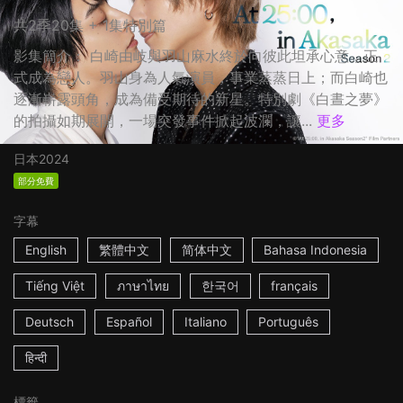
共2季20集 + 1集特別篇
影集簡介： 白崎由岐與羽山麻水終於向彼此坦承心意，正
式成為戀人。羽山身為人氣演員，事業蒸蒸日上；而白崎也
逐漸嶄露頭角，成為備受期待的新星。特別劇《白晝之夢》
的拍攝如期展開，一場突發事件掀起波瀾，讓...
更多
日本
2024
部分免費
字幕
English
繁體中文
简体中文
Bahasa Indonesia
Tiếng Việt
ภาษาไทย
한국어
français
Deutsch
Español
Italiano
Português
हिन्दी
標籤