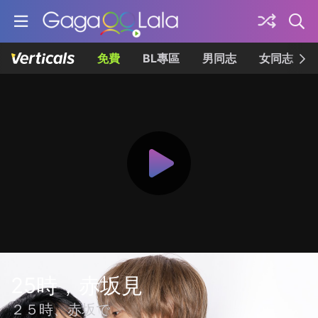
免費
BL專區
男同志
女同志
25時，赤坂見
２５時、赤坂で