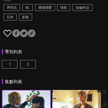
男同志
BL
職場戀愛
情慾
改編作品
日本
影集
季別列表
1
2
25時，赤坂見 第1集
25時，赤坂見 第2季 第1集
(
)
(
)
集數列表