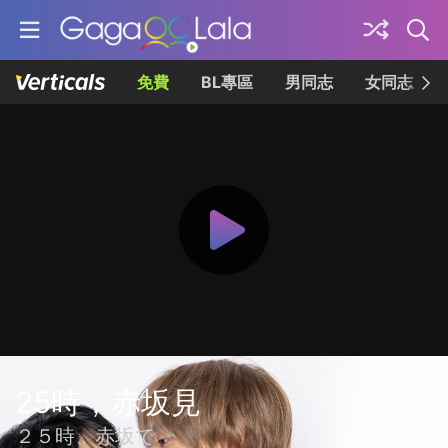
免費
BL專區
男同志
女同志
25時，赤坂見
２５時、赤坂で