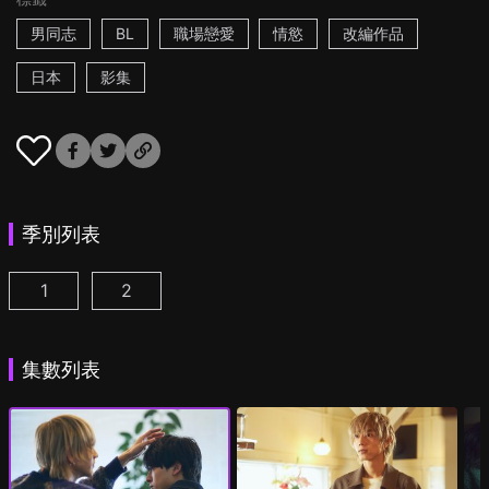
男同志
BL
職場戀愛
情慾
改編作品
日本
影集
季別列表
1
2
25時，赤坂見 第1集
25時，赤坂見 第2季 第1集
(
)
(
)
集數列表