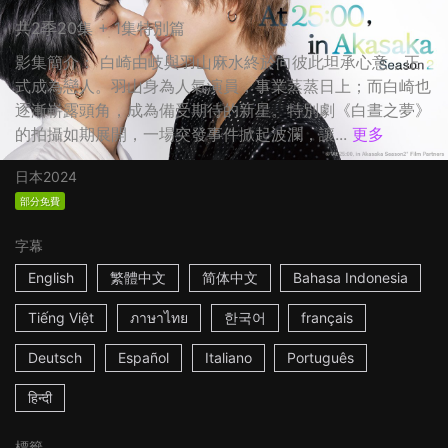
共2季20集 + 1集特別篇
影集簡介： 白崎由岐與羽山麻水終於向彼此坦承心意，正
式成為戀人。羽山身為人氣演員，事業蒸蒸日上；而白崎也
逐漸嶄露頭角，成為備受期待的新星。特別劇《白晝之夢》
的拍攝如期展開，一場突發事件掀起波瀾，讓...
更多
日本
2024
部分免費
字幕
English
繁體中文
简体中文
Bahasa Indonesia
Tiếng Việt
ภาษาไทย
한국어
français
Deutsch
Español
Italiano
Português
हिन्दी
標籤