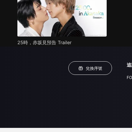
25時，赤坂見預告 Trailer
追
兌換序號
FO