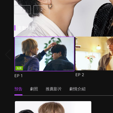
1
2
25時，赤坂見 第1集
25時，赤坂見 第2季 第1集
(
)
(
)
集數列表
免費
EP
2
EP
1
預告
劇照
推薦影片
劇情介紹