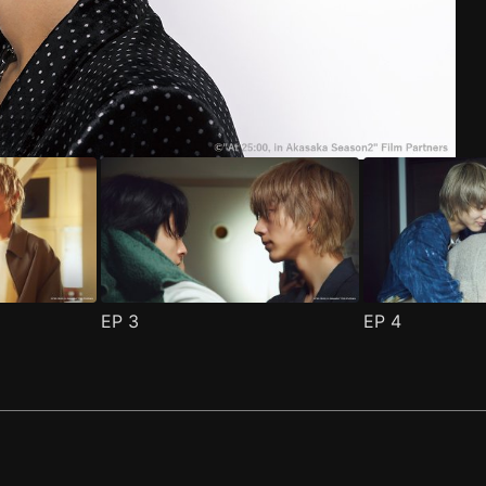
EP
3
EP
4