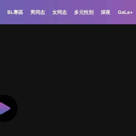
BL專區
男同志
女同志
多元性別
深夜
GaLa+