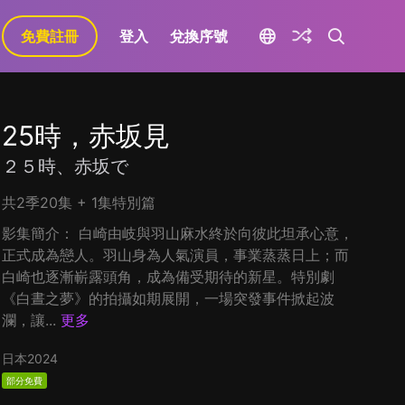
免費註冊
登入
兌換序號
25時，赤坂見
２５時、赤坂で
共2季20集 + 1集特別篇
影集簡介： 白崎由岐與羽山麻水終於向彼此坦承心意，
正式成為戀人。羽山身為人氣演員，事業蒸蒸日上；而
白崎也逐漸嶄露頭角，成為備受期待的新星。特別劇
《白晝之夢》的拍攝如期展開，一場突發事件掀起波
瀾，讓...
更多
日本
2024
部分免費