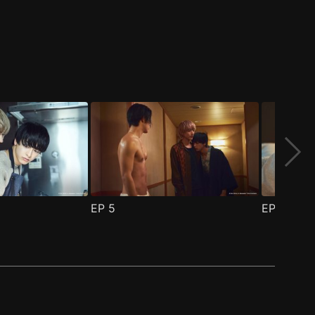
EP
5
EP
6