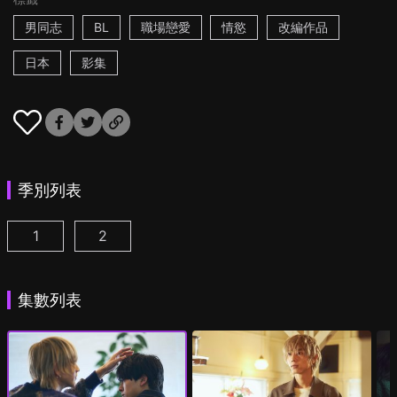
男同志
BL
職場戀愛
情慾
改編作品
日本
影集
季別列表
1
2
25時，赤坂見 第1集
25時，赤坂見 第2季 第1集
(
)
(
)
集數列表