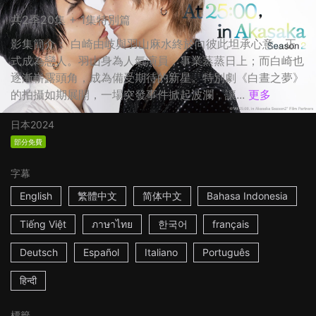
共2季20集 + 1集特別篇
影集簡介： 白崎由岐與羽山麻水終於向彼此坦承心意，正
式成為戀人。羽山身為人氣演員，事業蒸蒸日上；而白崎也
逐漸嶄露頭角，成為備受期待的新星。特別劇《白晝之夢》
的拍攝如期展開，一場突發事件掀起波瀾，讓...
更多
日本
2024
部分免費
字幕
English
繁體中文
简体中文
Bahasa Indonesia
Tiếng Việt
ภาษาไทย
한국어
français
Deutsch
Español
Italiano
Português
हिन्दी
標籤