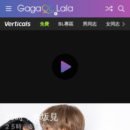
免費
BL專區
男同志
女同志
25時，赤坂見
２５時、赤坂で