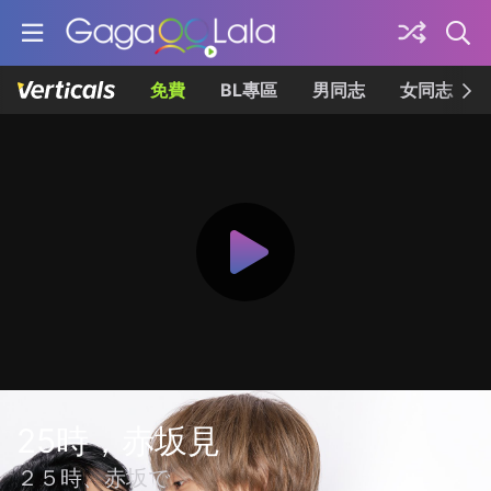
免費
BL專區
男同志
女同志
25時，赤坂見
２５時、赤坂で