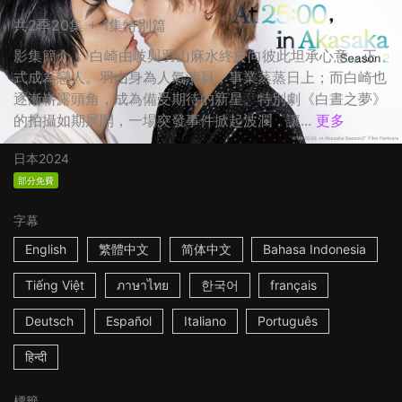
共2季20集 + 1集特別篇
影集簡介： 白崎由岐與羽山麻水終於向彼此坦承心意，正
式成為戀人。羽山身為人氣演員，事業蒸蒸日上；而白崎也
逐漸嶄露頭角，成為備受期待的新星。特別劇《白晝之夢》
的拍攝如期展開，一場突發事件掀起波瀾，讓...
更多
日本
2024
部分免費
字幕
English
繁體中文
简体中文
Bahasa Indonesia
Tiếng Việt
ภาษาไทย
한국어
français
Deutsch
Español
Italiano
Português
हिन्दी
標籤