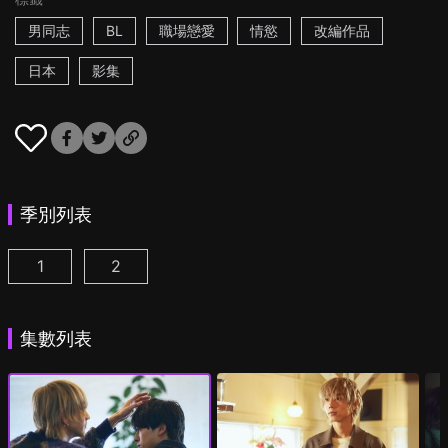
男同志
BL
職場戀愛
情慾
改編作品
日本
影集
季別列表
1
2
25時，赤坂見 第1集
25時，赤坂見 第2季 第1集
(
)
(
)
集數列表