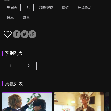
男同志
BL
職場戀愛
情慾
改編作品
日本
影集
季別列表
1
2
25時，赤坂見 第1集
25時，赤坂見 第2季 第1集
(
)
(
)
集數列表