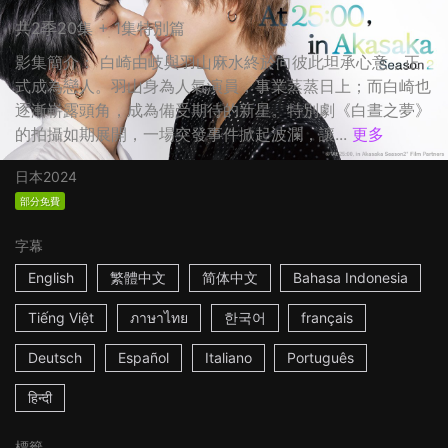
共2季20集 + 1集特別篇
影集簡介： 白崎由岐與羽山麻水終於向彼此坦承心意，正
式成為戀人。羽山身為人氣演員，事業蒸蒸日上；而白崎也
逐漸嶄露頭角，成為備受期待的新星。特別劇《白晝之夢》
的拍攝如期展開，一場突發事件掀起波瀾，讓...
更多
日本
2024
部分免費
字幕
English
繁體中文
简体中文
Bahasa Indonesia
Tiếng Việt
ภาษาไทย
한국어
français
Deutsch
Español
Italiano
Português
हिन्दी
標籤