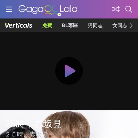
免費
BL專區
男同志
女同志
25時，赤坂見
２５時、赤坂で