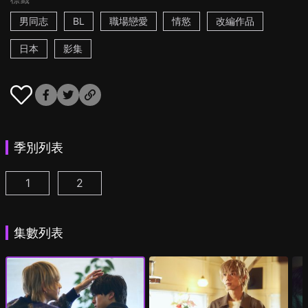
男同志
BL
職場戀愛
情慾
改編作品
日本
影集
季別列表
1
2
25時，赤坂見 第1集
25時，赤坂見 第2季 第1集
(
)
(
)
集數列表