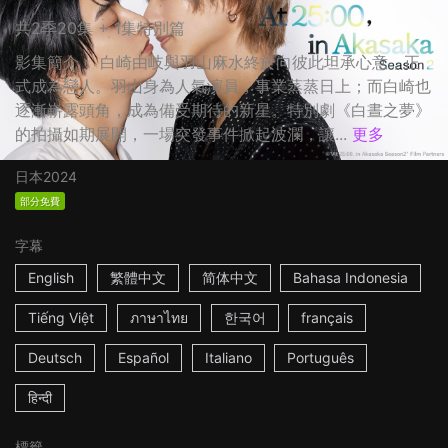
共2季20集 + 1集特別篇
影集簡介： 白崎由岐與羽山麻水終於向彼此坦承心意，正
式成為戀人。羽山身為人氣演員，事業蒸蒸日上；而白崎也
逐漸嶄露頭角，成為備受期待的新星。特別劇《白晝之夢》
的拍攝如期展開，一場突發事件掀起波瀾，讓...
更多
日本
2024
部分免費
字幕
English
繁體中文
简体中文
Bahasa Indonesia
Tiếng Việt
ภาษาไทย
한국어
français
Deutsch
Español
Italiano
Português
हिन्दी
標籤