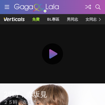
免費
BL專區
男同志
女同志
25時，赤坂見
２５時、赤坂で