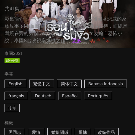
共41集
影集簡介： 一棟受到詛咒的陰森鬼宅，背後藏著悲戚的家
族故事：Malai嫁給家財萬貫的爵爺，卻沒被善待，而總是
圍繞在旁的男僕Dech似乎別有用心…… ☆改編自恐怖小
說，泰國8台收視率爆棚之作 ...
更多
泰國
2021
部分免費
字幕
English
繁體中文
简体中文
Bahasa Indonesia
français
Deutsch
Español
Português
हिन्दी
標籤
男同志
愛情
婚姻關係
驚悚
改編作品