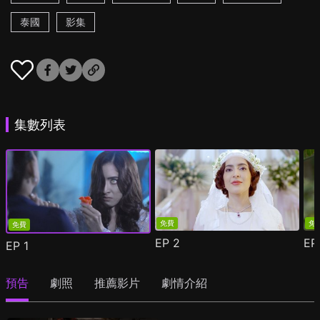
泰國
影集
集數列表
免費
免
免費
EP
2
E
EP
1
預告
劇照
推薦影片
劇情介紹