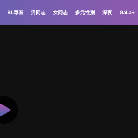
BL專區
男同志
女同志
多元性別
深夜
GaLa+