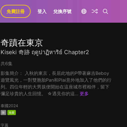
免費註冊
登入
兌換序號
奇蹟在東京
Kiseki 奇跡 ฤดูปาฏิหาริย์ Chapter2
共6集
影集簡介： 入秋的東京，長居此地的P帶著麻吉Beboy
遊覽風光，一對雙胞胎Pan和Plai意外地加入了他們的行
列。四位年輕的大男孩便開始在這座城市裡相伴，留下
彌足珍貴的人生回憶。 ☆遇見你的這...
更多
泰國
2024
限
免費
字幕