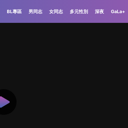
BL專區
男同志
女同志
多元性別
深夜
GaLa+