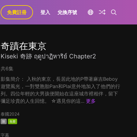
免費註冊
登入
兌換序號
奇蹟在東京
Kiseki 奇跡 ฤดูปาฏิหาริย์ Chapter2
共6集
影集簡介： 入秋的東京，長居此地的P帶著麻吉Beboy
遊覽風光，一對雙胞胎Pan和Plai意外地加入了他們的行
列。四位年輕的大男孩便開始在這座城市裡相伴，留下
彌足珍貴的人生回憶。 ☆遇見你的這...
更多
泰國
2024
限
免費
字幕