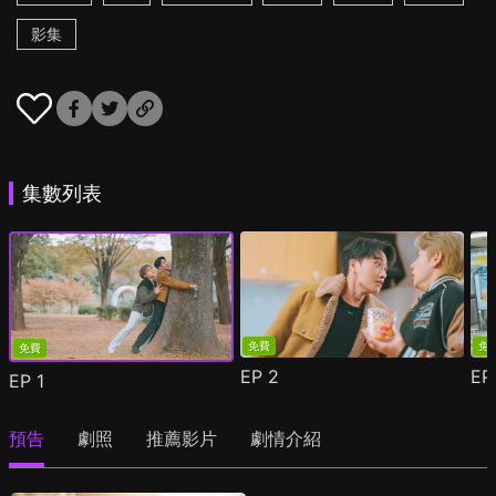
影集
集數列表
免費
免
免費
EP
2
E
EP
1
預告
劇照
推薦影片
劇情介紹