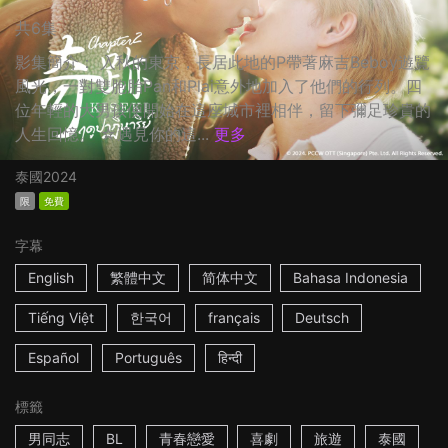
共6集
影集簡介： 入秋的東京，長居此地的P帶著麻吉Beboy遊覽
風光，一對雙胞胎Pan和Plai意外地加入了他們的行列。四
位年輕的大男孩便開始在這座城市裡相伴，留下彌足珍貴的
人生回憶。 ☆遇見你的這...
更多
泰國
2024
限
免費
字幕
English
繁體中文
简体中文
Bahasa Indonesia
Tiếng Việt
한국어
français
Deutsch
Español
Português
हिन्दी
標籤
男同志
BL
青春戀愛
喜劇
旅遊
泰國