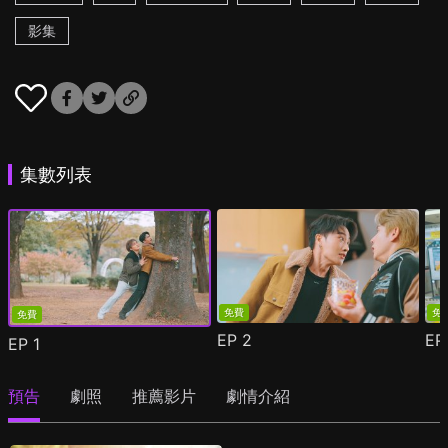
影集
集數列表
免費
免
免費
EP
2
E
EP
1
預告
劇照
推薦影片
劇情介紹