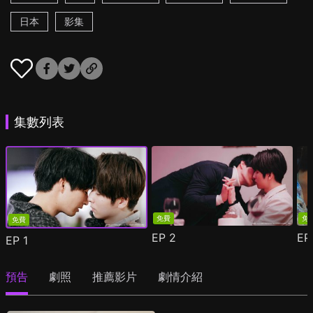
日本
影集
集數列表
免費
免
免費
EP
2
E
EP
1
預告
劇照
推薦影片
劇情介紹