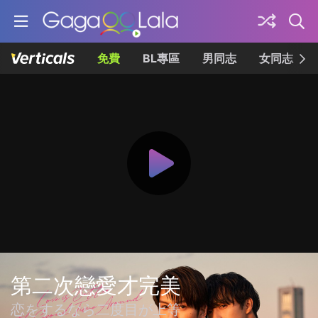
免費
BL專區
男同志
女同志
第二次戀愛才完美
恋をするなら二度目が上等