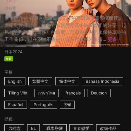
共6集
影集簡介： 在東京從事編輯工作的宮田為了新專欄而拜訪
大學副教授岩永，結果對方居然是高中時期曾相約好要一起
私奔的對象！睽違多年的重聚，宮田決定與岩永保持單純的
工作關係，但在不知不覺中，他又再度被岩永擺...
更多
日本
2024
免費
字幕
English
繁體中文
简体中文
Bahasa Indonesia
Tiếng Việt
ภาษาไทย
français
Deutsch
Español
Português
हिन्दी
標籤
男同志
BL
職場戀愛
青春戀愛
改編作品