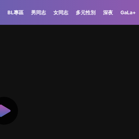
BL專區
男同志
女同志
多元性別
深夜
GaLa+