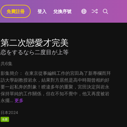
免費註冊
登入
兌換序號
第二次戀愛才完美
恋をするなら二度目が上等
共6集
影集簡介： 在東京從事編輯工作的宮田為了新專欄而拜
訪大學副教授岩永，結果對方居然是高中時期曾相約好
要一起私奔的對象！睽違多年的重聚，宮田決定與岩永
保持單純的工作關係，但在不知不覺中，他又再度被岩
永擺...
更多
日本
2024
免費