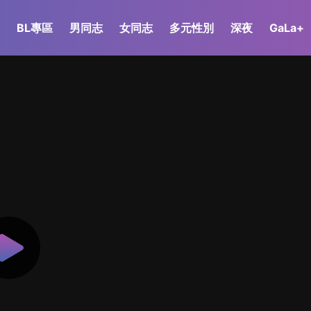
BL專區
男同志
女同志
多元性別
深夜
GaLa+