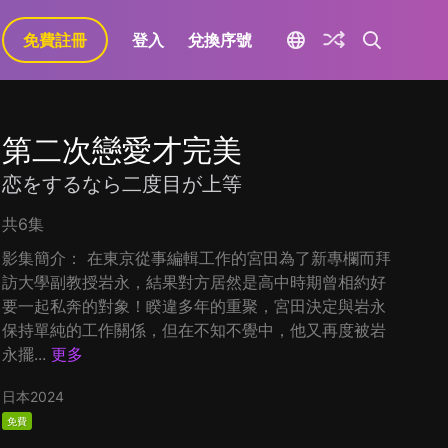
免費註冊
登入
兌換序號
第二次戀愛才完美
恋をするなら二度目が上等
共6集
影集簡介： 在東京從事編輯工作的宮田為了新專欄而拜
訪大學副教授岩永，結果對方居然是高中時期曾相約好
要一起私奔的對象！睽違多年的重聚，宮田決定與岩永
保持單純的工作關係，但在不知不覺中，他又再度被岩
永擺...
更多
日本
2024
免費