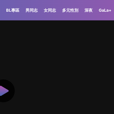
BL專區
男同志
女同志
多元性別
深夜
GaLa+