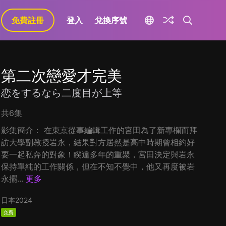
免費註冊
登入
兌換序號
第二次戀愛才完美
恋をするなら二度目が上等
共6集
影集簡介： 在東京從事編輯工作的宮田為了新專欄而拜
訪大學副教授岩永，結果對方居然是高中時期曾相約好
要一起私奔的對象！睽違多年的重聚，宮田決定與岩永
保持單純的工作關係，但在不知不覺中，他又再度被岩
永擺...
更多
日本
2024
免費