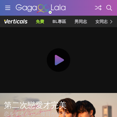
免費
BL專區
男同志
女同志
第二次戀愛才完美
恋をするなら二度目が上等