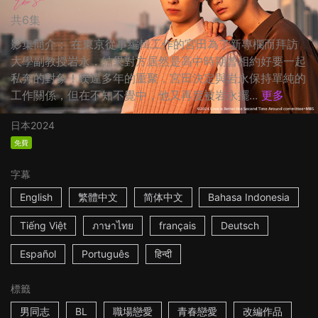
共6集
影集簡介： 在東京從事編輯工作的宮田為了新專欄而拜訪
大學副教授岩永，結果對方居然是高中時期曾相約好要一起
私奔的對象！睽違多年的重聚，宮田決定與岩永保持單純的
工作關係，但在不知不覺中，他又再度被岩永擺...
更多
日本
2024
免費
字幕
English
繁體中文
简体中文
Bahasa Indonesia
Tiếng Việt
ภาษาไทย
français
Deutsch
Español
Português
हिन्दी
標籤
男同志
BL
職場戀愛
青春戀愛
改編作品