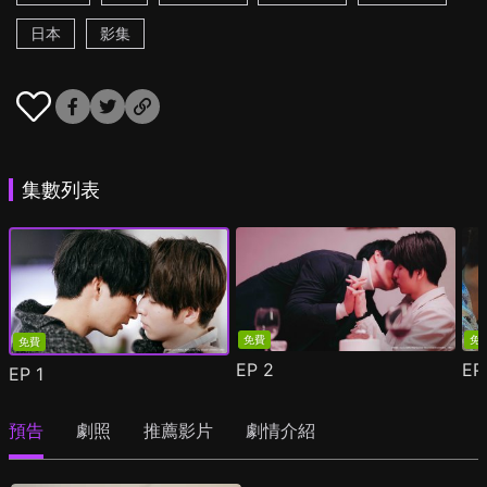
日本
影集
集數列表
免費
免
免費
EP
2
E
EP
1
預告
劇照
推薦影片
劇情介紹