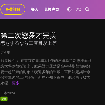
免費註冊
登入
兌換序號
第二次戀愛才完美
恋をするなら二度目が上等
共6集
影集簡介： 在東京從事編輯工作的宮田為了新專欄而拜
訪大學副教授岩永，結果對方居然是高中時期曾相約好
要一起私奔的對象！睽違多年的重聚，宮田決定與岩永
保持單純的工作關係，但在不知不覺中，他又再度被岩
永擺...
更多
日本
2024
免費