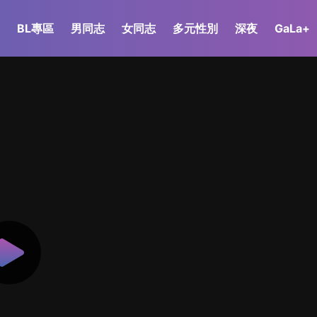
BL專區
男同志
女同志
多元性別
深夜
GaLa+