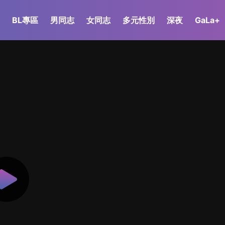
BL專區
男同志
女同志
多元性別
深夜
GaLa+