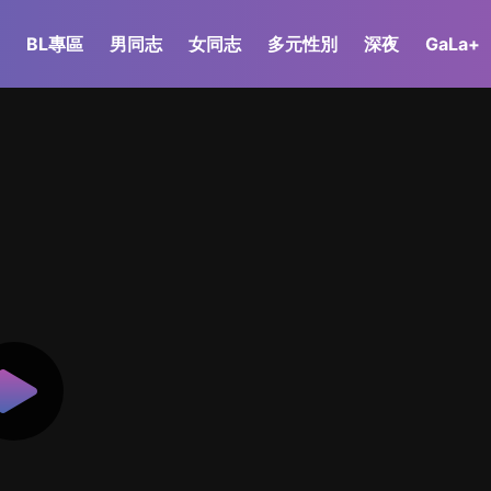
BL專區
男同志
女同志
多元性別
深夜
GaLa+