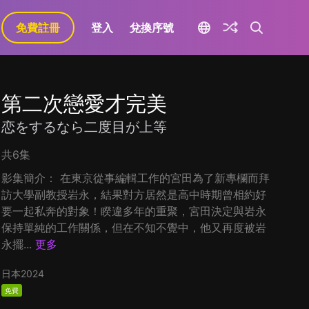
免費註冊
登入
兌換序號
第二次戀愛才完美
恋をするなら二度目が上等
共6集
影集簡介： 在東京從事編輯工作的宮田為了新專欄而拜
訪大學副教授岩永，結果對方居然是高中時期曾相約好
要一起私奔的對象！睽違多年的重聚，宮田決定與岩永
保持單純的工作關係，但在不知不覺中，他又再度被岩
永擺...
更多
日本
2024
免費