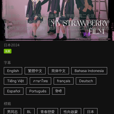
共8集
影集簡介： 凌、光與千花過著看似平靜的高二生活。某
日，他們從舊倉庫裡找到一卷八釐米底片，畫面浮現一位神
祕的長髮少女的身影，而她的出現，也將把這群好友隱藏在
內心的情感徹底翻湧而出。 ☆友情、愛情...
更多
日本
2024
免費
字幕
English
繁體中文
简体中文
Bahasa Indonesia
Tiếng Việt
ภาษาไทย
français
Deutsch
Español
Português
हिन्दी
標籤
男同志
BL
青春戀愛
性向啟蒙
日本