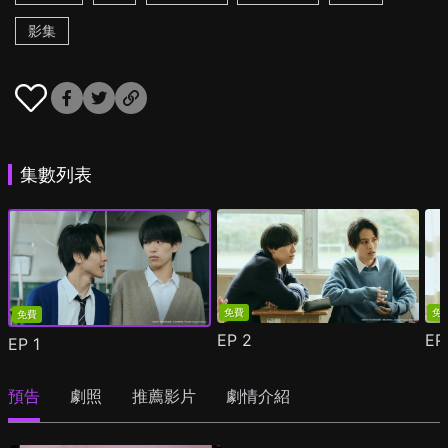
影集
集數列表
免費
免
免費
EP
2
E
EP
1
預告
劇照
推薦影片
劇情介紹