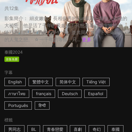
共12集
影集簡介： 細皮嫩肉、長相俊秀的Pun藏著一個無人知曉的
大祕密：他是活了千年的吸血鬼！只想過著低調生活的他，
湊巧地認識了開朗的大學生Yo，並共同「血」下充滿歡樂
的人鬼之戀。 ☆一千年的等候，只...
更多
泰國
2024
首集免費
字幕
English
繁體中文
简体中文
Tiếng Việt
ภาษาไทย
français
Deutsch
Español
Português
हिन्दी
標籤
男同志
BL
青春戀愛
喜劇
奇幻
泰國