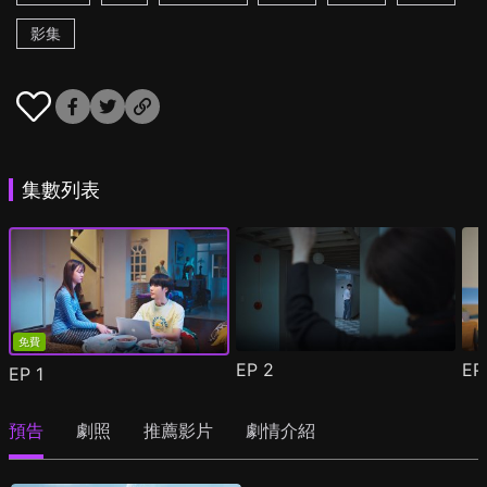
影集
集數列表
免費
EP
2
E
EP
1
預告
劇照
推薦影片
劇情介紹