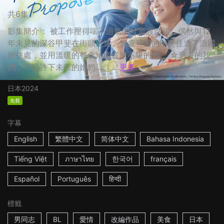
共6集
影集簡介： 被工作壓得喘不過氣的社畜渡浩國，偶然與12
年未見的深谷甲斐在街頭重逢。無處可去的甲斐住進了浩國
的住處，並用溫暖的餐食治癒疲憊不堪的他。 ☆過去的我
們，早已許下未來的婚約…… ...
更多
日本
2024
免費
字幕
English
繁體中文
简体中文
Bahasa Indonesia
Tiếng Việt
ภาษาไทย
한국어
français
Español
Português
हिन्दी
標籤
男同志
BL
愛情
改編作品
美食
日本