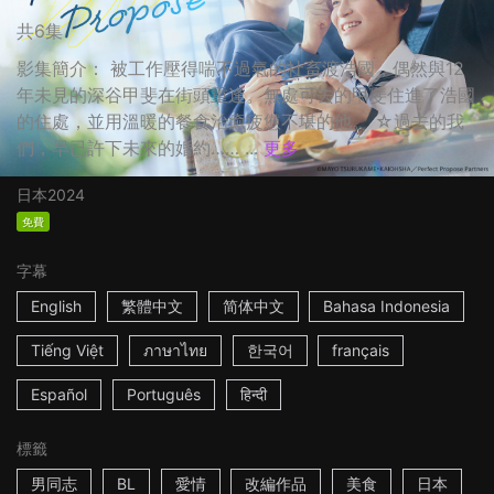
共6集
影集簡介： 被工作壓得喘不過氣的社畜渡浩國，偶然與12
年未見的深谷甲斐在街頭重逢。無處可去的甲斐住進了浩國
的住處，並用溫暖的餐食治癒疲憊不堪的他。 ☆過去的我
們，早已許下未來的婚約…… ...
更多
日本
2024
免費
字幕
English
繁體中文
简体中文
Bahasa Indonesia
Tiếng Việt
ภาษาไทย
한국어
français
Español
Português
हिन्दी
標籤
男同志
BL
愛情
改編作品
美食
日本