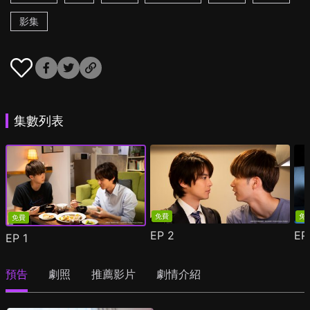
影集
集數列表
免費
免
免費
EP
2
E
EP
1
預告
劇照
推薦影片
劇情介紹