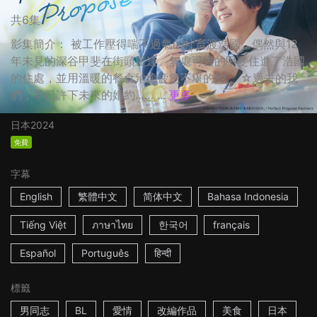
共6集
影集簡介： 被工作壓得喘不過氣的社畜渡浩國，偶然與12
年未見的深谷甲斐在街頭重逢。無處可去的甲斐住進了浩國
的住處，並用溫暖的餐食治癒疲憊不堪的他。 ☆過去的我
們，早已許下未來的婚約…… ...
更多
日本
2024
免費
字幕
English
繁體中文
简体中文
Bahasa Indonesia
Tiếng Việt
ภาษาไทย
한국어
français
Español
Português
हिन्दी
標籤
男同志
BL
愛情
改編作品
美食
日本