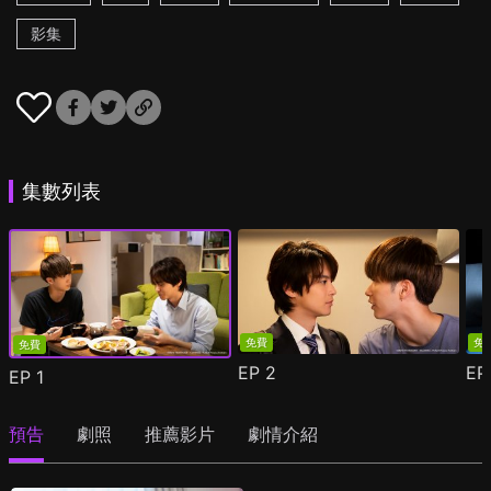
影集
集數列表
免費
免
免費
EP
2
E
EP
1
預告
劇照
推薦影片
劇情介紹