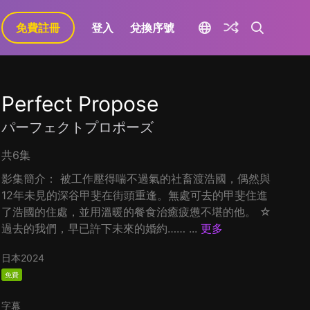
免費註冊
登入
兌換序號
Perfect Propose
パーフェクトプロポーズ
共6集
影集簡介： 被工作壓得喘不過氣的社畜渡浩國，偶然與
12年未見的深谷甲斐在街頭重逢。無處可去的甲斐住進
了浩國的住處，並用溫暖的餐食治癒疲憊不堪的他。 ☆
過去的我們，早已許下未來的婚約…… ...
更多
日本
2024
免費
字幕