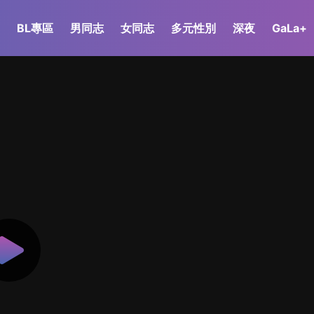
BL專區
男同志
女同志
多元性別
深夜
GaLa+