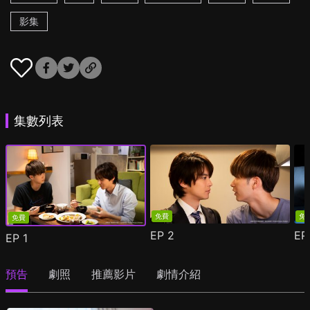
影集
集數列表
免費
免
免費
EP
2
E
EP
1
預告
劇照
推薦影片
劇情介紹