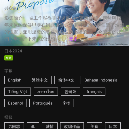
共6集
影集簡介： 被工作壓得喘不過氣的社畜渡浩國，偶然與12
年未見的深谷甲斐在街頭重逢。無處可去的甲斐住進了浩國
的住處，並用溫暖的餐食治癒疲憊不堪的他。 ☆過去的我
們，早已許下未來的婚約…… ...
更多
日本
2024
免費
字幕
English
繁體中文
简体中文
Bahasa Indonesia
Tiếng Việt
ภาษาไทย
한국어
français
Español
Português
हिन्दी
標籤
男同志
BL
愛情
改編作品
美食
日本