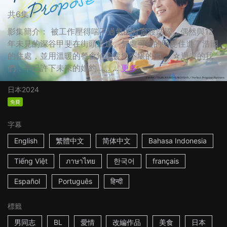
共6集
影集簡介： 被工作壓得喘不過氣的社畜渡浩國，偶然與12
年未見的深谷甲斐在街頭重逢。無處可去的甲斐住進了浩國
的住處，並用溫暖的餐食治癒疲憊不堪的他。 ☆過去的我
們，早已許下未來的婚約…… ...
更多
日本
2024
免費
字幕
English
繁體中文
简体中文
Bahasa Indonesia
Tiếng Việt
ภาษาไทย
한국어
français
Español
Português
हिन्दी
標籤
男同志
BL
愛情
改編作品
美食
日本