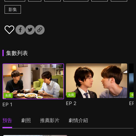
影集
集數列表
免費
免
免費
EP
2
E
EP
1
預告
劇照
推薦影片
劇情介紹