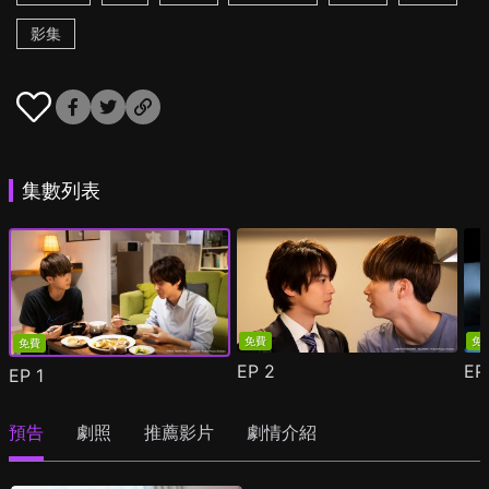
影集
集數列表
免費
免
免費
EP
2
E
EP
1
預告
劇照
推薦影片
劇情介紹