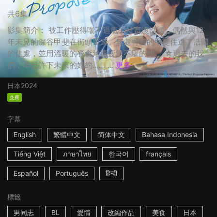
共6集
影集簡介： 被工作壓得喘不過氣的社畜渡浩國，偶然與12
年未見的深谷甲斐在街頭重逢。無處可去的甲斐住進了浩國
的住處，並用溫暖的餐食治癒疲憊不堪的他。 ☆過去的我
們，早已許下未來的婚約…… ...
更多
日本
2024
免費
字幕
English
繁體中文
简体中文
Bahasa Indonesia
Tiếng Việt
ภาษาไทย
한국어
français
Español
Português
हिन्दी
標籤
男同志
BL
愛情
改編作品
美食
日本