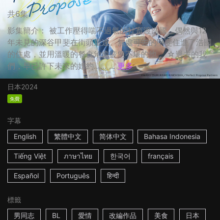
共6集
影集簡介： 被工作壓得喘不過氣的社畜渡浩國，偶然與12
年未見的深谷甲斐在街頭重逢。無處可去的甲斐住進了浩國
的住處，並用溫暖的餐食治癒疲憊不堪的他。 ☆過去的我
們，早已許下未來的婚約…… ...
更多
日本
2024
免費
字幕
English
繁體中文
简体中文
Bahasa Indonesia
Tiếng Việt
ภาษาไทย
한국어
français
Español
Português
हिन्दी
標籤
男同志
BL
愛情
改編作品
美食
日本