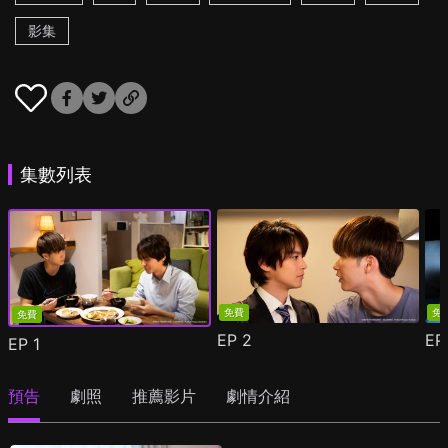
影集
集數列表
免費
免
免費
EP
2
E
EP
1
預告
劇照
推薦影片
劇情介紹