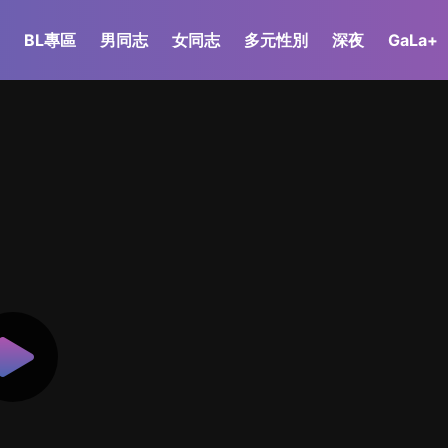
BL專區
男同志
女同志
多元性別
深夜
GaLa+