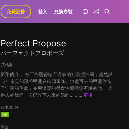
免費註冊
登入
兌換序號
Perfect Propose
パーフェクトプロポーズ
共6集
影集簡介： 被工作壓得喘不過氣的社畜渡浩國，偶然與
12年未見的深谷甲斐在街頭重逢。無處可去的甲斐住進
了浩國的住處，並用溫暖的餐食治癒疲憊不堪的他。 ☆
過去的我們，早已許下未來的婚約…… ...
更多
日本
2024
免費
字幕