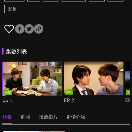
影集
集數列表
免費
免
免費
EP
2
E
EP
1
預告
劇照
推薦影片
劇情介紹