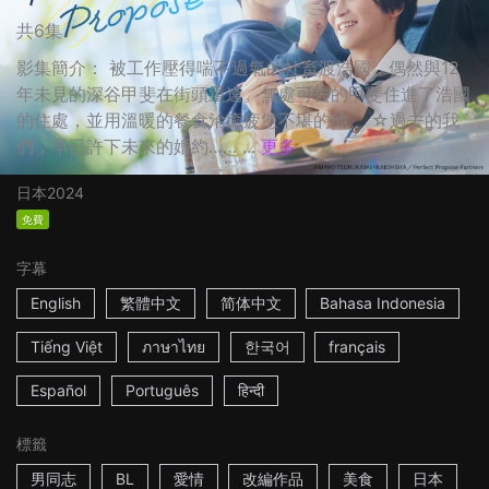
共6集
影集簡介： 被工作壓得喘不過氣的社畜渡浩國，偶然與12
年未見的深谷甲斐在街頭重逢。無處可去的甲斐住進了浩國
的住處，並用溫暖的餐食治癒疲憊不堪的他。 ☆過去的我
們，早已許下未來的婚約…… ...
更多
日本
2024
免費
字幕
English
繁體中文
简体中文
Bahasa Indonesia
Tiếng Việt
ภาษาไทย
한국어
français
Español
Português
हिन्दी
標籤
男同志
BL
愛情
改編作品
美食
日本