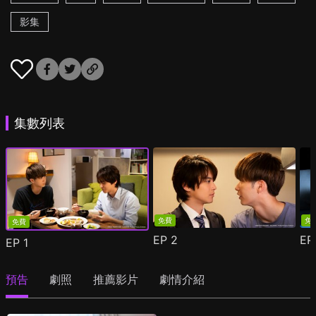
影集
集數列表
免費
免
免費
EP
2
E
EP
1
預告
劇照
推薦影片
劇情介紹