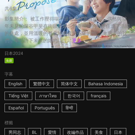
共6集
影集簡介： 被工作壓得喘不過氣的社畜渡浩國，偶然與12
年未見的深谷甲斐在街頭重逢。無處可去的甲斐住進了浩國
的住處，並用溫暖的餐食治癒疲憊不堪的他。 ☆過去的我
們，早已許下未來的婚約…… ...
更多
日本
2024
免費
字幕
English
繁體中文
简体中文
Bahasa Indonesia
Tiếng Việt
ภาษาไทย
한국어
français
Español
Português
हिन्दी
標籤
男同志
BL
愛情
改編作品
美食
日本