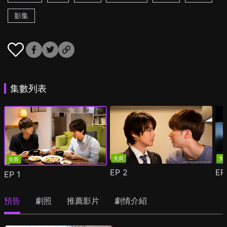
影集
集數列表
免費
免
免費
EP
2
E
EP
1
預告
劇照
推薦影片
劇情介紹