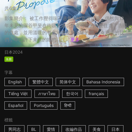
共6集
影集簡介： 被工作壓得喘不過氣的社畜渡浩國，偶然與12
年未見的深谷甲斐在街頭重逢。無處可去的甲斐住進了浩國
的住處，並用溫暖的餐食治癒疲憊不堪的他。 ☆過去的我
們，早已許下未來的婚約…… ...
更多
日本
2024
免費
字幕
English
繁體中文
简体中文
Bahasa Indonesia
Tiếng Việt
ภาษาไทย
한국어
français
Español
Português
हिन्दी
標籤
男同志
BL
愛情
改編作品
美食
日本