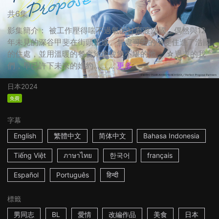
共6集
影集簡介： 被工作壓得喘不過氣的社畜渡浩國，偶然與12
年未見的深谷甲斐在街頭重逢。無處可去的甲斐住進了浩國
的住處，並用溫暖的餐食治癒疲憊不堪的他。 ☆過去的我
們，早已許下未來的婚約…… ...
更多
日本
2024
免費
字幕
English
繁體中文
简体中文
Bahasa Indonesia
Tiếng Việt
ภาษาไทย
한국어
français
Español
Português
हिन्दी
標籤
男同志
BL
愛情
改編作品
美食
日本