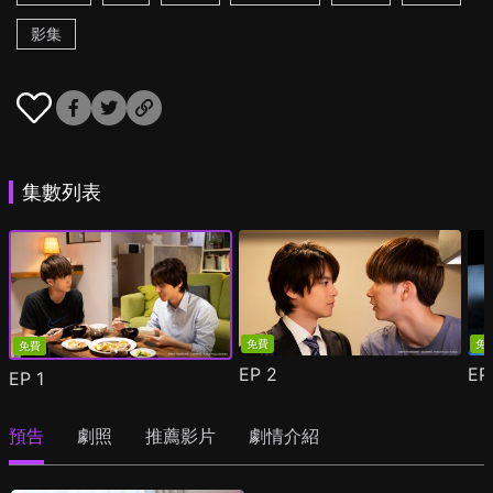
影集
集數列表
免費
免
免費
EP
2
E
EP
1
預告
劇照
推薦影片
劇情介紹