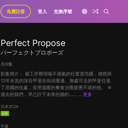
免費註冊
登入
兌換序號
Perfect Propose
パーフェクトプロポーズ
共6集
影集簡介： 被工作壓得喘不過氣的社畜渡浩國，偶然與
12年未見的深谷甲斐在街頭重逢。無處可去的甲斐住進
了浩國的住處，並用溫暖的餐食治癒疲憊不堪的他。 ☆
過去的我們，早已許下未來的婚約…… ...
更多
日本
2024
免費
字幕