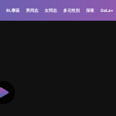
BL專區
男同志
女同志
多元性別
深夜
GaLa+