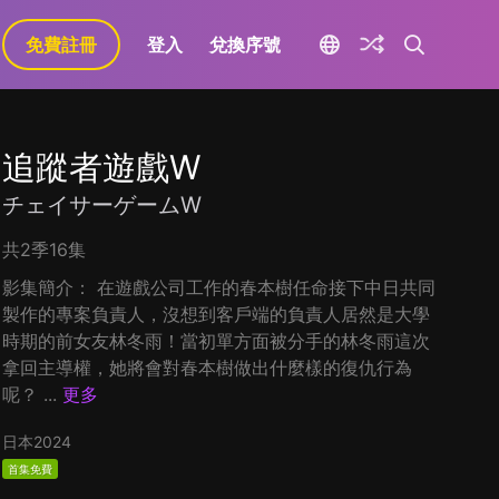
免費註冊
登入
兌換序號
追蹤者遊戲W
チェイサーゲームW
共2季16集
影集簡介： 在遊戲公司工作的春本樹任命接下中日共同
製作的專案負責人，沒想到客戶端的負責人居然是大學
時期的前女友林冬雨！當初單方面被分手的林冬雨這次
拿回主導權，她將會對春本樹做出什麼樣的復仇行為
呢？ ...
更多
日本
2024
首集免費