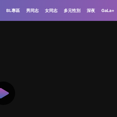
BL專區
男同志
女同志
多元性別
深夜
GaLa+