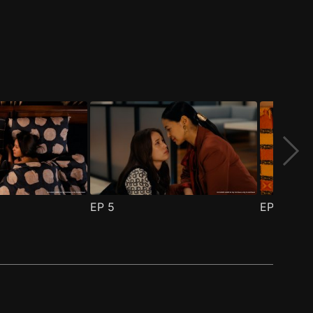
EP
5
EP
6