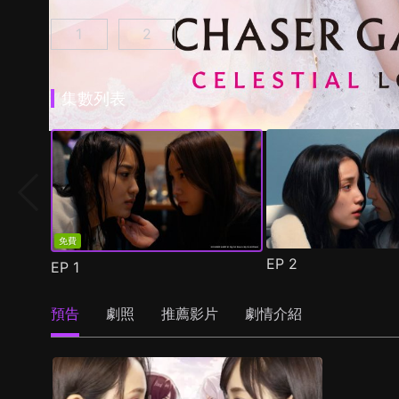
1
2
追蹤者遊戲W 職權騷擾的上司是我的前女友 第1
追蹤者遊戲W2 綺麗的天女們 第1集
(
)
集數列表
免費
EP
2
EP
1
預告
劇照
推薦影片
劇情介紹