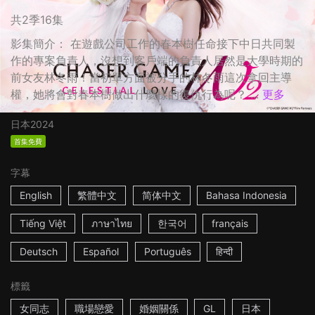
共2季16集
影集簡介： 在遊戲公司工作的春本樹任命接下中日共同製
作的專案負責人，沒想到客戶端的負責人居然是大學時期的
前女友林冬雨！當初單方面被分手的林冬雨這次拿回主導
權，她將會對春本樹做出什麼樣的復仇行為呢？ ...
更多
日本
2024
首集免費
字幕
English
繁體中文
简体中文
Bahasa Indonesia
Tiếng Việt
ภาษาไทย
한국어
français
Deutsch
Español
Português
हिन्दी
標籤
女同志
職場戀愛
婚姻關係
GL
日本