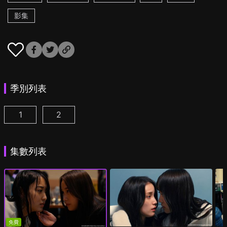
影集
季別列表
1
2
追蹤者遊戲W 職權騷擾的上司是我的前女友 第1集
追蹤者遊戲W2 綺麗的天女們 第1集
(
)
(
)
集數列表
免費