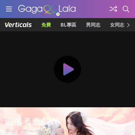
免費
BL專區
男同志
女同志
追蹤者遊戲W
チェイサーゲームW