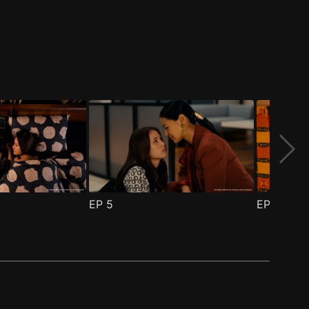
EP
5
EP
6