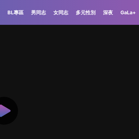
BL專區
男同志
女同志
多元性別
深夜
GaLa+