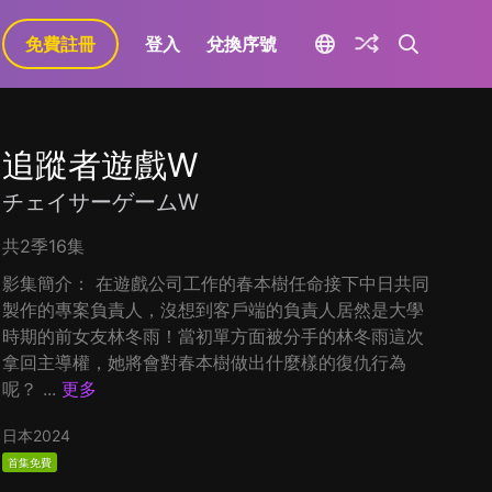
免費註冊
登入
兌換序號
追蹤者遊戲W
チェイサーゲームW
共2季16集
影集簡介： 在遊戲公司工作的春本樹任命接下中日共同
製作的專案負責人，沒想到客戶端的負責人居然是大學
時期的前女友林冬雨！當初單方面被分手的林冬雨這次
拿回主導權，她將會對春本樹做出什麼樣的復仇行為
呢？ ...
更多
日本
2024
首集免費