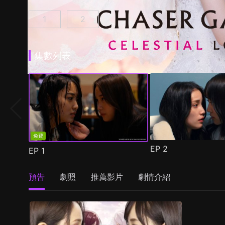
1
2
追蹤者遊戲W 職權騷擾的上司是我的前女友 第1
追蹤者遊戲W2 綺麗的天女們 第1集
(
)
集數列表
免費
EP
2
EP
1
預告
劇照
推薦影片
劇情介紹