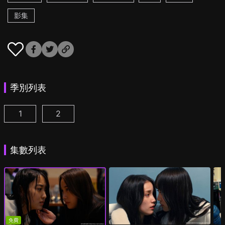
影集
季別列表
1
2
追蹤者遊戲W 職權騷擾的上司是我的前女友 第1集
追蹤者遊戲W2 綺麗的天女們 第1集
(
)
(
)
集數列表
免費