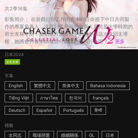
共2季16集
影集簡介： 在遊戲公司工作的春本樹任命接下中日共同製
作的專案負責人，沒想到客戶端的負責人居然是大學時期的
前女友林冬雨！當初單方面被分手的林冬雨這次拿回主導
權，她將會對春本樹做出什麼樣的復仇行為呢？ ...
更多
日本
2024
首集免費
字幕
English
繁體中文
简体中文
Bahasa Indonesia
Tiếng Việt
ภาษาไทย
한국어
français
Deutsch
Español
Português
हिन्दी
標籤
女同志
職場戀愛
婚姻關係
GL
日本