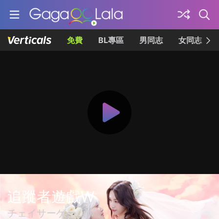
免費
BL專區
男同志
女同志
追蹤者遊戲W
チェイサーゲームW