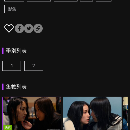
影集
季別列表
1
2
追蹤者遊戲W 職權騷擾的上司是我的前女友 第1集
追蹤者遊戲W2 綺麗的天女們 第1集
(
)
(
)
集數列表
免費