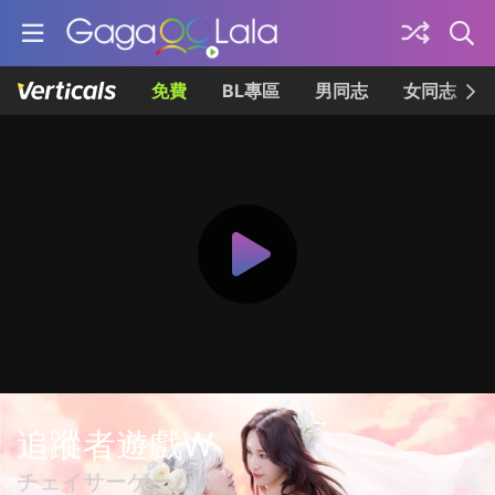
免費
BL專區
男同志
女同志
追蹤者遊戲W
チェイサーゲームW