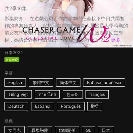
共2季16集
影集簡介： 在遊戲公司工作的春本樹任命接下中日共同製
作的專案負責人，沒想到客戶端的負責人居然是大學時期的
前女友林冬雨！當初單方面被分手的林冬雨這次拿回主導
權，她將會對春本樹做出什麼樣的復仇行為呢？ ...
更多
日本
2024
首集免費
字幕
English
繁體中文
简体中文
Bahasa Indonesia
Tiếng Việt
ภาษาไทย
한국어
français
Deutsch
Español
Português
हिन्दी
標籤
女同志
職場戀愛
婚姻關係
GL
日本