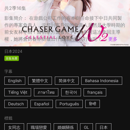
共2季16集
影集簡介： 在遊戲公司工作的春本樹任命接下中日共同製
作的專案負責人，沒想到客戶端的負責人居然是大學時期的
前女友林冬雨！當初單方面被分手的林冬雨這次拿回主導
權，她將會對春本樹做出什麼樣的復仇行為呢？ ...
更多
日本
2024
首集免費
字幕
English
繁體中文
简体中文
Bahasa Indonesia
Tiếng Việt
ภาษาไทย
한국어
français
Deutsch
Español
Português
हिन्दी
標籤
女同志
職場戀愛
婚姻關係
GL
日本