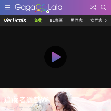
免費
BL專區
男同志
女同志
追蹤者遊戲W
チェイサーゲームW