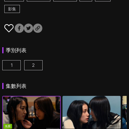
影集
季別列表
1
2
追蹤者遊戲W 職權騷擾的上司是我的前女友 第1集
追蹤者遊戲W2 綺麗的天女們 第1集
(
)
(
)
集數列表
免費