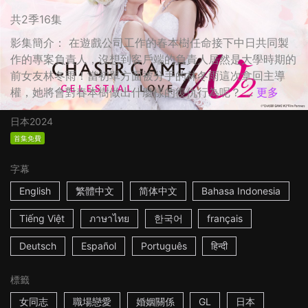
共2季16集
影集簡介： 在遊戲公司工作的春本樹任命接下中日共同製
作的專案負責人，沒想到客戶端的負責人居然是大學時期的
前女友林冬雨！當初單方面被分手的林冬雨這次拿回主導
權，她將會對春本樹做出什麼樣的復仇行為呢？ ...
更多
日本
2024
首集免費
字幕
English
繁體中文
简体中文
Bahasa Indonesia
Tiếng Việt
ภาษาไทย
한국어
français
Deutsch
Español
Português
हिन्दी
標籤
女同志
職場戀愛
婚姻關係
GL
日本