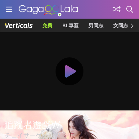
免費
BL專區
男同志
女同志
追蹤者遊戲W
チェイサーゲームW