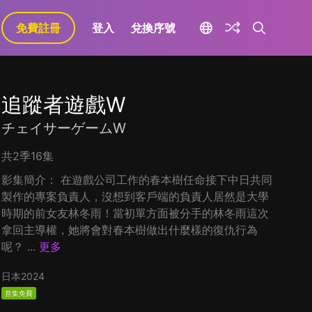
免費註冊
登入
兌換序號
追蹤者遊戲W
チェイサーゲームW
共2季16集
影集簡介： 在遊戲公司工作的春本樹任命接下中日共同
製作的專案負責人，沒想到客戶端的負責人居然是大學
時期的前女友林冬雨！當初單方面被分手的林冬雨這次
拿回主導權，她將會對春本樹做出什麼樣的復仇行為
呢？ ...
更多
日本
2024
首集免費