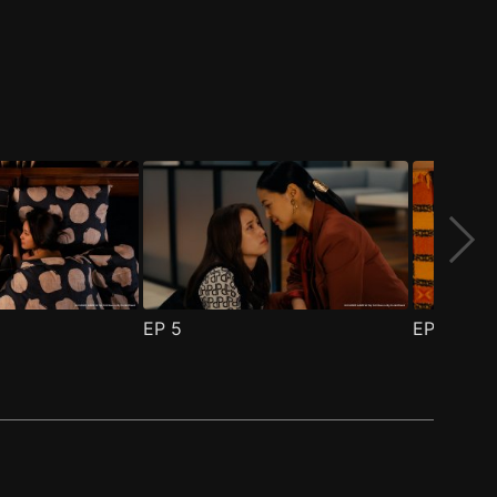
EP
5
EP
6