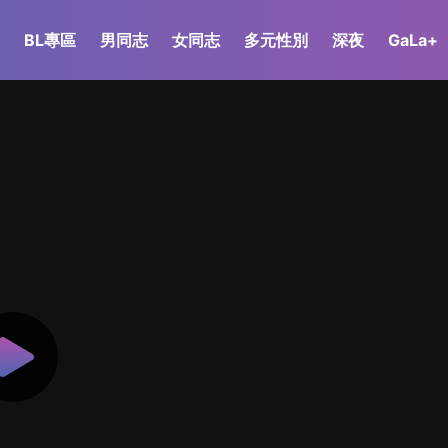
BL專區
男同志
女同志
多元性別
深夜
GaLa+