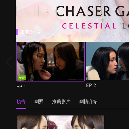
1
2
追蹤者遊戲W 職權騷擾的上司是我的前女友 第1
追蹤者遊戲W2 綺麗的天女們 第1集
(
)
集數列表
免費
EP
2
EP
1
預告
劇照
推薦影片
劇情介紹