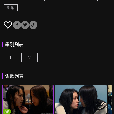
影集
季別列表
1
2
追蹤者遊戲W 職權騷擾的上司是我的前女友 第1集
追蹤者遊戲W2 綺麗的天女們 第1集
(
)
(
)
集數列表
免費