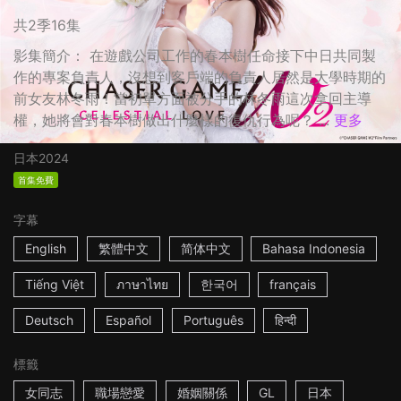
共2季16集
影集簡介： 在遊戲公司工作的春本樹任命接下中日共同製
作的專案負責人，沒想到客戶端的負責人居然是大學時期的
前女友林冬雨！當初單方面被分手的林冬雨這次拿回主導
權，她將會對春本樹做出什麼樣的復仇行為呢？ ...
更多
日本
2024
首集免費
字幕
English
繁體中文
简体中文
Bahasa Indonesia
Tiếng Việt
ภาษาไทย
한국어
français
Deutsch
Español
Português
हिन्दी
標籤
女同志
職場戀愛
婚姻關係
GL
日本