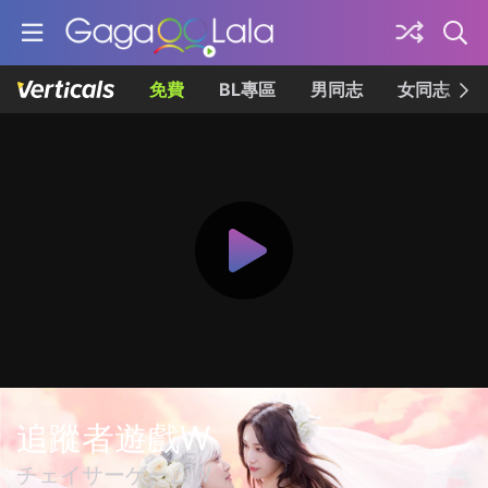
免費
BL專區
男同志
女同志
追蹤者遊戲W
チェイサーゲームW