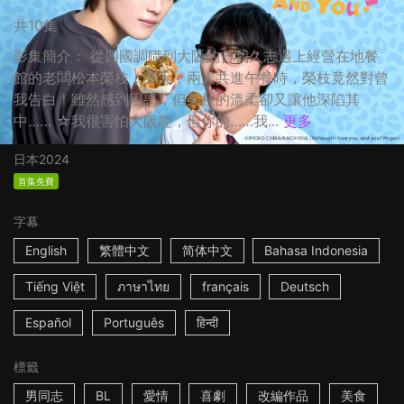
共10集
影集簡介： 從四國調職到大阪的曾我久志遇上經營在地餐
館的老闆松本榮枝，某天，兩人共進午餐時，榮枝竟然對曾
我告白！雖然感到困惑，但榮枝的溫柔卻又讓他深陷其
中…… ☆我很害怕大阪腔，但你的……我...
更多
日本
2024
首集免費
字幕
English
繁體中文
简体中文
Bahasa Indonesia
Tiếng Việt
ภาษาไทย
français
Deutsch
Español
Português
हिन्दी
標籤
男同志
BL
愛情
喜劇
改編作品
美食