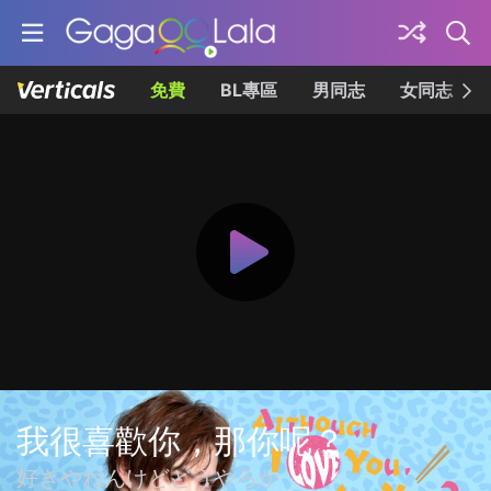
免費
BL專區
男同志
女同志
我很喜歡你，那你呢？
好きやねんけどどうやろか