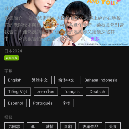
共10集
影集簡介： 從四國調職到大阪的曾我久志遇上經營在地餐
館的老闆松本榮枝，某天，兩人共進午餐時，榮枝竟然對曾
我告白！雖然感到困惑，但榮枝的溫柔卻又讓他深陷其
中…… ☆我很害怕大阪腔，但你的……我...
更多
日本
2024
首集免費
字幕
English
繁體中文
简体中文
Bahasa Indonesia
Tiếng Việt
ภาษาไทย
français
Deutsch
Español
Português
हिन्दी
標籤
男同志
BL
愛情
喜劇
改編作品
美食