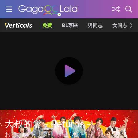
免費
BL專區
男同志
女同志
大叔的愛－Returns－
おっさんずラブ-リターンズ-