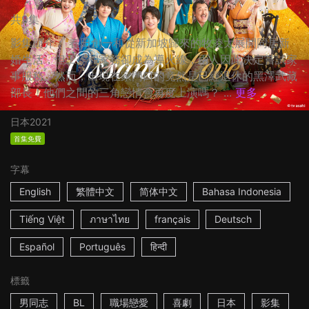
共9集
影集簡介： 春田創一和從新加坡歸來的牧凌太展開同居新
婚生活，但工作和家務卻成為導火線，兩人因此決定嘗試家
事服務。然而，出現在家門口的竟然是已經退休的黑澤武藏
部長！他們之間的三角戀情會再度上演嗎？ ...
更多
日本
2021
首集免費
字幕
English
繁體中文
简体中文
Bahasa Indonesia
Tiếng Việt
ภาษาไทย
français
Deutsch
Español
Português
हिन्दी
標籤
男同志
BL
職場戀愛
喜劇
日本
影集