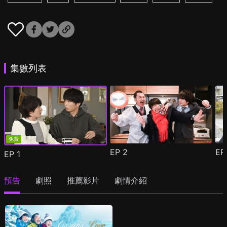
集數列表
免費
EP
2
E
EP
1
預告
劇照
推薦影片
劇情介紹